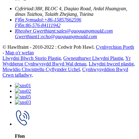
Cyfeiriad:
38#, BLOC 4, Daqiao Road, Ardal Huangyan,
dinas Taizhou, Talaith Zhejiang, Tsieina
Ffôn Symudol:
+86-15857662596
Ffôn:
86-576-84111942
Rheolwr Gwerthiant:
sales@guoguangmould.com
Gwerthiant1:
echo@guoguangmould.com
© Hawlfraint - 2010-2022 : Cedwir Pob Hawl.
Cynhyrchion Poeth
-
Map o'r wefan
Llwydni Blwch Storio Plastig
,
Gwneuthurwr Llwydni Plastig
,
Yr
Wyddgrug Cynhwysydd Bwyd Wal denau
,
Llwydni bwced plastig
,
Mowldio Chwistrellu Cyflymder Uchel
,
Cynhwysyddion Bwyd
Crwn tafladwy
,
Ffon