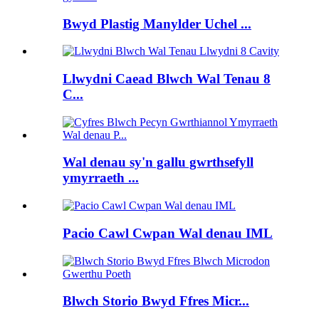
Bwyd Plastig Manylder Uchel ...
Llwydni Caead Blwch Wal Tenau 8
C...
Wal denau sy'n gallu gwrthsefyll
ymyrraeth ...
Pacio Cawl Cwpan Wal denau IML
Blwch Storio Bwyd Ffres Micr...