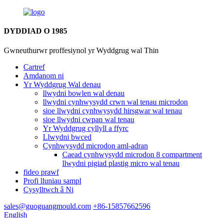
DYDDIAD O 1985
Gwneuthurwr proffesiynol yr Wyddgrug wal Thin
Cartref
Amdanom ni
Yr Wyddgrug Wal denau
llwydni bowlen wal denau
llwydni cynhwysydd crwn wal tenau microdon
sioe llwydni cynhwysydd hirsgwar wal tenau
sioe llwydni cwpan wal tenau
Yr Wyddgrug cyllyll a ffyrc
Llwydni bwced
Cynhwysydd microdon aml-adran
Caead cynhwysydd microdon 8 compartment
llwydni pigiad plastig micro wal tenau
fideo prawf
Profi lluniau sampl
Cysylltwch â Ni
sales@guoguangmould.com
+86-15857662596
English