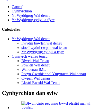
Cartref
Cynhyrchion
Yr Wyddgrug Wal denau
Yr Wyddgrug cyllyll a ffyrc
Categorïau
Yr Wyddgrug Wal denau
llwydni bowlen wal denau
sioe llwydni cwpan wal tenau
Yr Wyddgrug cyllyll a ffyrc
Cynnyrch waliau tenau
Blwch Wal Tenau
Powlen Wal denau
Wal denau IML
Pecyn Gwrthiannol Ymyrraeth Wal denau
Cwpan Wal denau
Llestri Bwrdd Wal Tenau
Cynhyrchion dan sylw