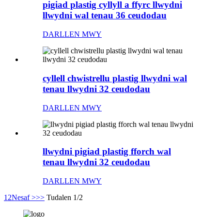
pigiad plastig cyllyll a ffyrc llwydni
llwydni wal tenau 36 ceudodau
DARLLEN MWY
cyllell chwistrellu plastig llwydni wal
tenau llwydni 32 ceudodau
DARLLEN MWY
llwydni pigiad plastig fforch wal
tenau llwydni 32 ceudodau
DARLLEN MWY
1
2
Nesaf >
>>
Tudalen 1/2